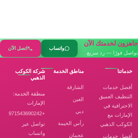
جاهزون لخدمتك الآن
واتساب
اتصل الآن
تواصل فورًا — رد سريع.
خدماتنا
مناطق الخدمة
شركة الكوكب
الذهبي
أفضل خدمات
الشارقة
منطقة الخدمة:
التنظيف العميق
العين
الإمارات
الاحترافية في
دبي
+971543690242
الإمارات مع
رأس الخيمة
تواصل عبر
الكوكب الذهبي
واتساب
عجمان
أفضل خدمات