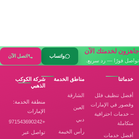
جاهزون لخدمتك الآن
واتساب
اتصل الآن
تواصل فورًا — رد سريع.
خدماتنا
مناطق الخدمة
شركة الكوكب
الذهبي
أفضل تنظيف فلل
الشارقة
منطقة الخدمة:
وقصور في الإمارات
العين
الإمارات
– خدمات احترافية
دبي
+971543690242
متكاملة
رأس الخيمة
تواصل عبر
أفضل خدمات