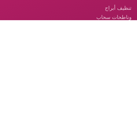
تنظيف أبراج
وناطحات سحاب
في الإمارات
تنظيف السجاد —
خدمة احترافية
موثوقة في
الإمارات
تنظيف الكنب –
الخدمة الموثوقة
من الكوكب الذهبي
© 2026 شركة الكوكب الذهبي — جميع الحقوق محفوظة.