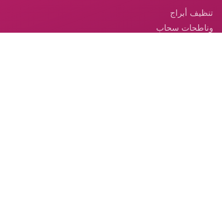
تنظيف أبراج
وناطحات سحاب
في الإمارات
تنظيف السجاد —
خدمة احترافية
موثوقة في
الإمارات
تنظيف الكنب –
الخدمة الموثوقة
من الكوكب الذهبي
© 2026 شركة الكوكب الذهبي — جميع الحقوق محفوظة.