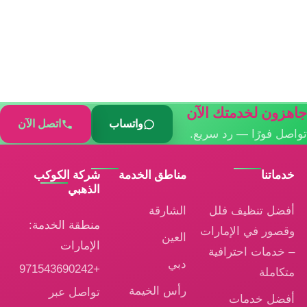
جاهزون لخدمتك الآن
واتساب
اتصل الآن
تواصل فورًا — رد سريع.
خدماتنا
مناطق الخدمة
شركة الكوكب
الذهبي
أفضل تنظيف فلل
الشارقة
منطقة الخدمة:
وقصور في الإمارات
العين
الإمارات
– خدمات احترافية
دبي
+971543690242
متكاملة
رأس الخيمة
تواصل عبر
أفضل خدمات