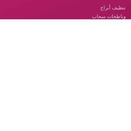
تنظيف أبراج
وناطحات سحاب
في الإمارات
تنظيف السجاد —
خدمة احترافية
موثوقة في
الإمارات
تنظيف الكنب –
الخدمة الموثوقة
من الكوكب الذهبي
© 2026 شركة الكوكب الذهبي — جميع الحقوق محفوظة.