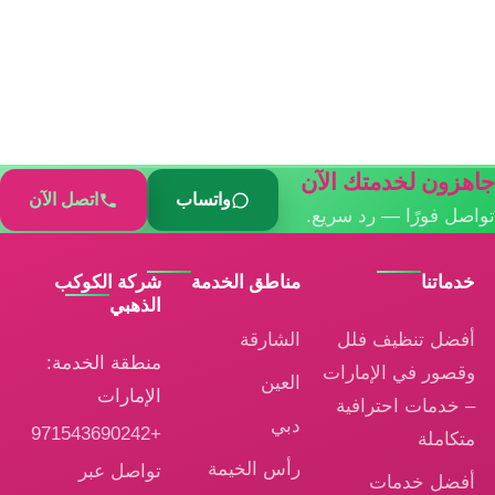
جاهزون لخدمتك الآن
واتساب
اتصل الآن
تواصل فورًا — رد سريع.
خدماتنا
مناطق الخدمة
شركة الكوكب
الذهبي
أفضل تنظيف فلل
الشارقة
منطقة الخدمة:
وقصور في الإمارات
العين
الإمارات
– خدمات احترافية
دبي
+971543690242
متكاملة
رأس الخيمة
تواصل عبر
أفضل خدمات