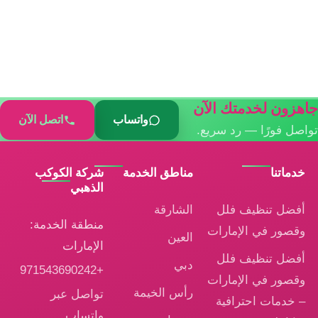
جاهزون لخدمتك الآن
واتساب
اتصل الآن
تواصل فورًا — رد سريع.
خدماتنا
مناطق الخدمة
شركة الكوكب
الذهبي
أفضل تنظيف فلل
الشارقة
منطقة الخدمة:
وقصور في الإمارات
العين
الإمارات
أفضل تنظيف فلل
دبي
+971543690242
وقصور في الإمارات
رأس الخيمة
تواصل عبر
– خدمات احترافية
واتساب