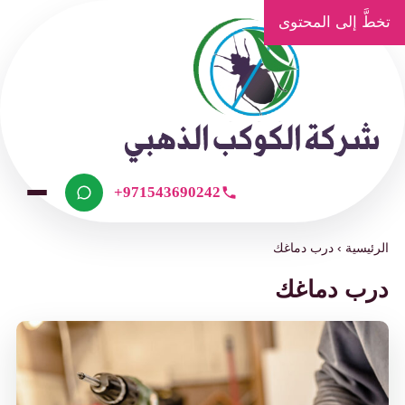
تخطَّ إلى المحتوى
+971543690242
الرئيسية
›
درب دماغك
درب دماغك