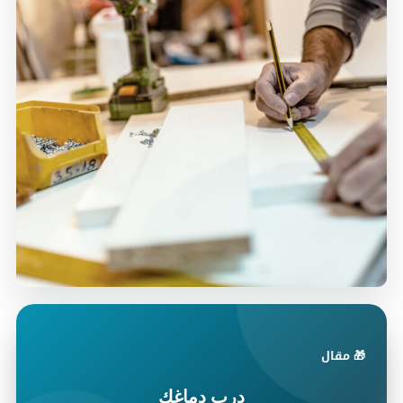
🎁 مقال
درب دماغك