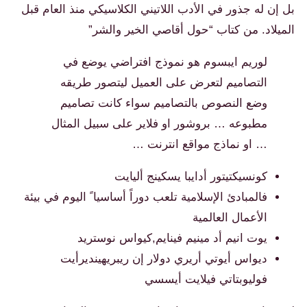
بل إن له جذور في الأدب اللاتيني الكلاسيكي منذ العام قبل
الميلاد. من كتاب “حول أقاصي الخير والشر”
لوريم ايبسوم هو نموذج افتراضي يوضع في
التصاميم لتعرض على العميل ليتصور طريقه
وضع النصوص بالتصاميم سواء كانت تصاميم
مطبوعه … بروشور او فلاير على سبيل المثال
… او نماذج مواقع انترنت …
كونسيكتيتور أدايبا يسكينج أليايت
فالمبادئ الإسلامية تلعب دوراً أساسيا ً اليوم في بيئة
الأعمال العالمية
يوت انيم أد مينيم فينايم,كيواس نوستريد
ديواس أيوتي أريري دولار إن ريبريهينديرأيت
فوليوبتاتي فيلايت أيسسي