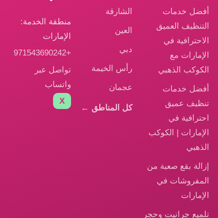
أفضل خدمات
الشارقة
منطقة الخدمة:
التنظيف العميق
العين
الإمارات
الاحترافية في
دبي
+971543690242
الإمارات مع
رأس الخيمة
تواصل عبر
الكوكب الذهبي
واتساب
عجمان
أفضل خدمات
X
تنظيف عميق
كل المناطق ←
احترافية في
الإمارات | الكوكب
الذهبي
إزالة بقع صعبة من
المفروشات في
الإمارات
تلميع جرانيت وحجر