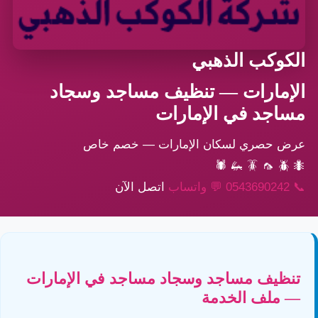
الكوكب الذهبي
الإمارات — تنظيف مساجد وسجاد
مساجد في الإمارات
عرض حصري لسكان الإمارات — خصم خاص
🕷
🦗
🪳
🦟
🪲
🐜
📞
0543690242
💬
واتساب
اتصل الآن
تنظيف مساجد وسجاد مساجد في الإمارات
— ملف الخدمة