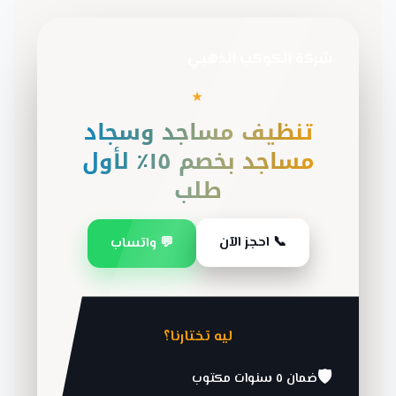
شركة الكوكب الذهبي
★
تنظيف مساجد وسجاد
مساجد بخصم ١٥٪ لأول
طلب
📞 احجز الآن
💬 واتساب
ليه تختارنا؟
🛡️
ضمان ٥ سنوات مكتوب