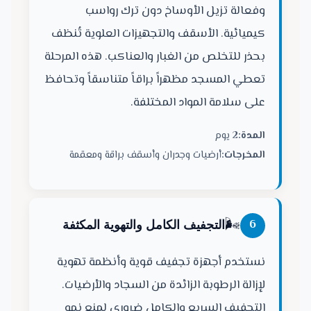
وفعالة تزيل الأوساخ دون ترك رواسب
كيميائية. الأسقف والتجهيزات العلوية تُنظف
بحذر للتخلص من الغبار والعناكب. هذه المرحلة
تعطي المسجد مظهراً براقاً متناسقاً وتحافظ
على سلامة المواد المختلفة.
المدة:
2 يوم
المخرجات:
أرضيات وجدران وأسقف براقة ومعقمة
🌬️
6
التجفيف الكامل والتهوية المكثفة
نستخدم أجهزة تجفيف قوية وأنظمة تهوية
لإزالة الرطوبة الزائدة من السجاد والأرضيات.
التجفيف السريع والكامل ضروري لمنع نمو