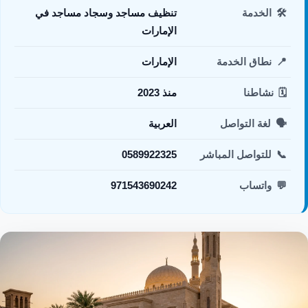
🛠️
الخدمة
تنظيف مساجد وسجاد مساجد في
الإمارات
📍
نطاق الخدمة
الإمارات
🗓️
نشاطنا
منذ 2023
🗣️
لغة التواصل
العربية
📞
للتواصل المباشر
0589922325
💬
واتساب
971543690242