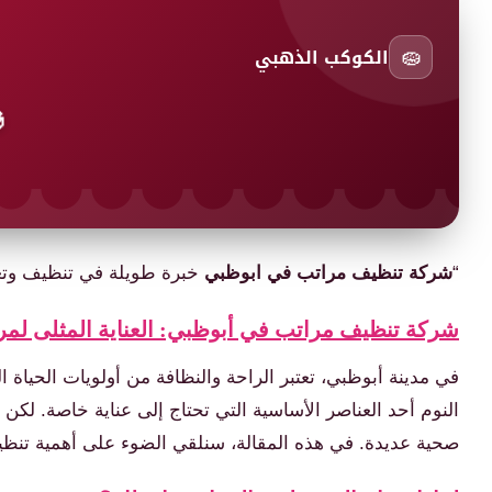
🧽
الكوكب الذهبي

ر الجودة. و باقل الاسعار ”
شركة تنظيف مراتب في ابوظبي
“
ي: العناية المثلى لمراتبك لضمان نوم هانئ وصحي
أمراً ضرورياً لتحسين الصحة العامة. ولهذا السبب، تصبح مراتب
بكتيريا داخل المرتبة، مما يؤثر على جودة النوم ويسبب مشاكل
ف المراتب بشكل دوري، وكيف يمكن لشركة تنظيف مراتب في