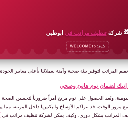

ابوظبي
تنظيف مراتب في
شركة
WELCOME15
كود:
ظيف وتعقيم المراتب لتوفير بيئة صحية وآمنة لعملائنا بأعلى معايي
شركة تنظيف مراتب في أبوظب
النظافة من أولويات الحياة اليومية، ويُعد الحصول على نوم مريح 
حتاج إلى عناية خاصة. لكن مع مرور الوقت، قد تتراكم الأوساخ وال
ي
صحية عديدة. في هذه المقالة، سنلقي الضوء على أهمية تنظي