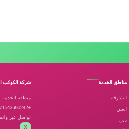
مناطق الخدمة
شركة الكوكب ا
الشارقة
منطقة الخدمة: ا
+971543690242
العين
تواصل عبر وات
دبي
X