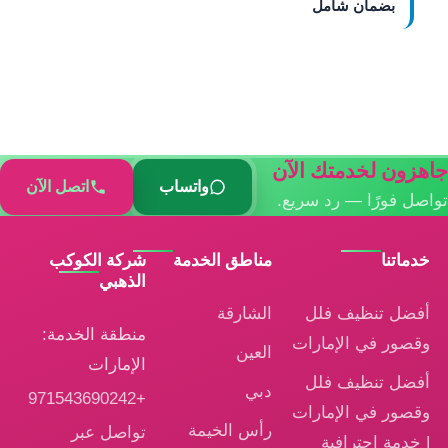
بضمان شامل
جاهزون لخدمتك الآن
واتساب
اتصل الآن
تواصل فورًا — رد سريع.
خدماتنا
مناطق الخدمة
شركة الكوكب
الذهبي
أفضل تنظيف فلل
الشارقة
منطقة الخدمة:
وقصور في الإمارات
العين
الإمارات
أفضل تنظيف فلل
دبي
+971543690242
وقصور في الإمارات
رأس الخيمة
تواصل عبر
| خدمة احترافية