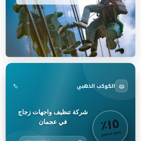
🧽
الكوكب الذهبي
🏷️
شركة تنظيف واجهات زجاج
٥
٪
١
في عجمان
خصم ترحيبي
🎁