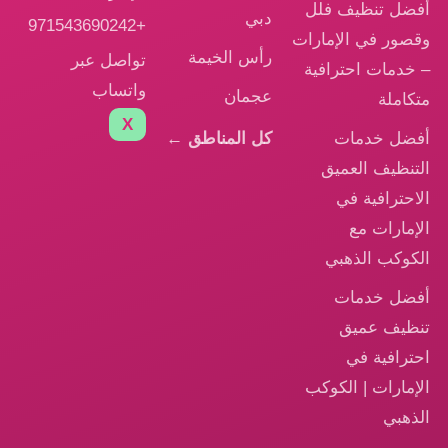
ل تنظيف فلل
دبي
+971543690242
ور في الإمارات
رأس الخيمة
تواصل عبر
دمات احترافية
واتساب
عجمان
املة
X
ل خدمات
كل المناطق ←
نظيف العميق
حترافية في
مارات مع
وكب الذهبي
ل خدمات
يف عميق
رافية في
مارات | الكوكب
هبي