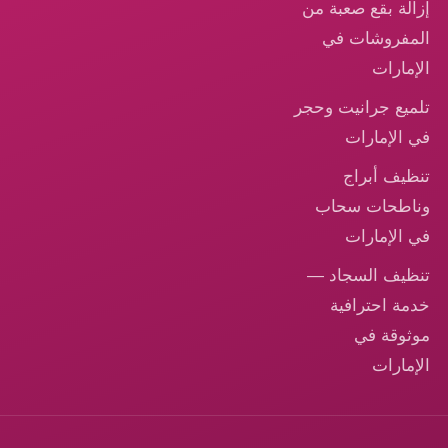
لة بقع صعبة من
فروشات في
مارات
يع جرانيت وحجر
الإمارات
يف أبراج
طحات سحاب
الإمارات
يف السجاد —
ة احترافية
وقة في
مارات