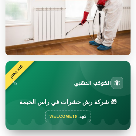
٥
م
١
٪
خ
ص
🐜
الكوكب الذهبي
🏷️
🎁
شركة رش حشرات في راس الخيمة
كود:
WELCOME15