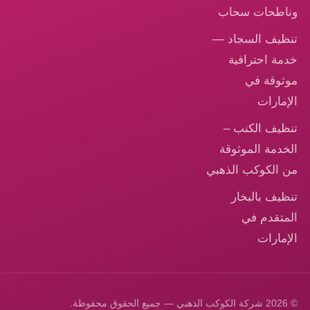
اطحات سحاب
ظيف السجاد —
مة احترافية
ثوقة في
إمارات
ظيف الكنب –
خدمة الموثوقة
 الكوكب الذهبي
ظيف بالبخار
متقدم في
إمارات
ق محفوظة.