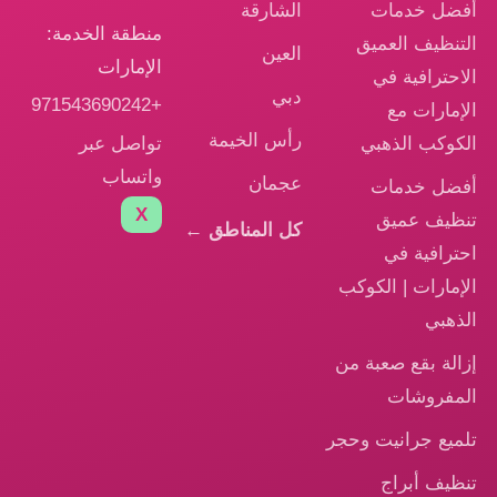
ضل خدمات
الشارقة
منطقة الخدمة:
تنظيف العميق
العين
الإمارات
احترافية في
دبي
+971543690242
إمارات مع
رأس الخيمة
تواصل عبر
كوكب الذهبي
واتساب
عجمان
ضل خدمات
X
ظيف عميق
كل المناطق ←
ترافية في
إمارات | الكوكب
ذهبي
الة بقع صعبة من
مفروشات
ميع جرانيت وحجر
ظيف أبراج