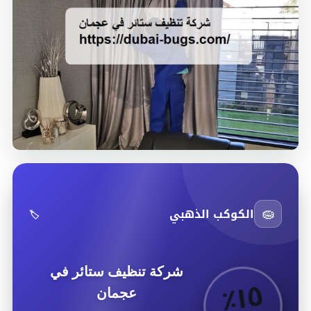
🧽
الكوكب الذهبي
🏷️
شركة تنظيف ستائر في
٥
٪
١
عجمان