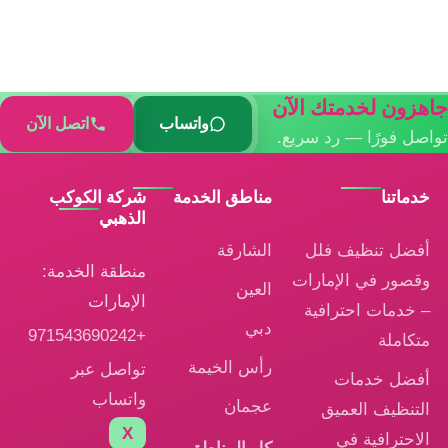
جاهزون لخدمتك الآن
واتساب
اتصل الآن
تواصل فورًا — رد سريع.
خدماتنا
مناطق الخدمة
شركة الكوكب
الذهبي
أفضل تنظيف فلل
الشارقة
منطقة الخدمة:
وقصور في الإمارات
العين
الإمارات
– خدمات احترافية
دبي
+971543690242
متكاملة
رأس الخيمة
تواصل عبر
أفضل خدمات
واتساب
عجمان
التنظيف العميق
X
الاحترافية في