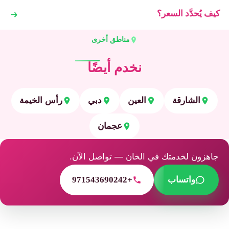
كيف يُحدَّد السعر؟
مناطق أخرى
نخدم أيضًا
الشارقة
العين
دبي
رأس الخيمة
عجمان
جاهزون لخدمتك في الخان — تواصل الآن.
واتساب
+971543690242