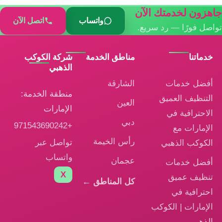
جاهزون لخدمتك الآن
واتساب
اتصل الآن
تواصل فورًا — رد سريع.
خدماتنا
مناطق الخدمة
شركة الكوكب
الذهبي
أفضل خدمات
الشارقة
منطقة الخدمة:
التنظيف العميق
العين
الإمارات
الاحترافية في
دبي
+971543690242
الإمارات مع
رأس الخيمة
تواصل عبر
الكوكب الذهبي
واتساب
عجمان
أفضل خدمات
X
تنظيف عميق
كل المناطق ←
احترافية في
الإمارات | الكوكب
الذهبي