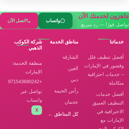
اهزون لخدمتك الآن
واتساب
اتصل الآن
واصل فورًا — رد سريع.
خدماتنا
مناطق الخدمة
شركة الكوكب
الذهبي
أفضل تنظيف فلل
الشارقة
منطقة الخدمة:
وقصور في الإمارات
العين
الإمارات
– خدمات احترافية
دبي
+971543690242
متكاملة
رأس الخيمة
تواصل عبر
أفضل خدمات
واتساب
عجمان
التنظيف العميق
X
الاحترافية في
كل المناطق ←
الإمارات مع
الكوكب الذهبي