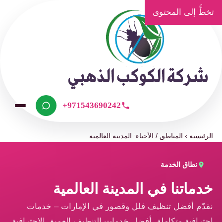
تخطَّ إلى المحتوى
+971543690242
الرئيسية
›
المناطق / الأحياء: المدينة العالمية
نطاق الخدمة
خدماتنا في المدينة العالمية
نقدّم أفضل تنظيف فلل وقصور في الإمارات – خدمات
احترافية متكاملة، أفضل خدمات التنظيف العميق الاحترافية