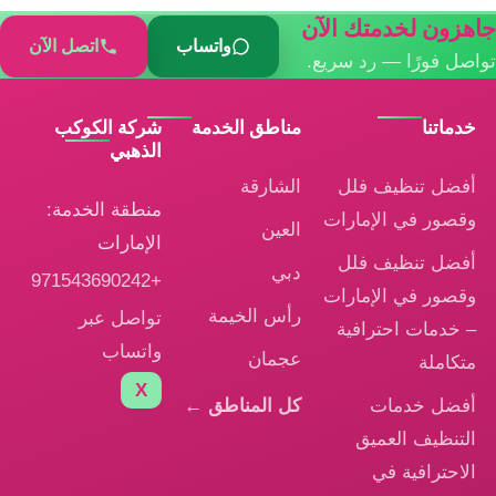
جاهزون لخدمتك الآن
واتساب
اتصل الآن
تواصل فورًا — رد سريع.
خدماتنا
مناطق الخدمة
شركة الكوكب
الذهبي
أفضل تنظيف فلل
الشارقة
منطقة الخدمة:
وقصور في الإمارات
العين
الإمارات
أفضل تنظيف فلل
دبي
+971543690242
وقصور في الإمارات
رأس الخيمة
تواصل عبر
– خدمات احترافية
واتساب
عجمان
متكاملة
X
أفضل خدمات
كل المناطق ←
التنظيف العميق
الاحترافية في