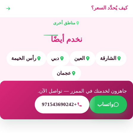
كيف يُحدَّد السعر؟
مناطق أخرى
نخدم أيضًا
الشارقة
العين
دبي
رأس الخيمة
عجمان
جاهزون لخدمتك في الممزر — تواصل الآن.
واتساب
+971543690242