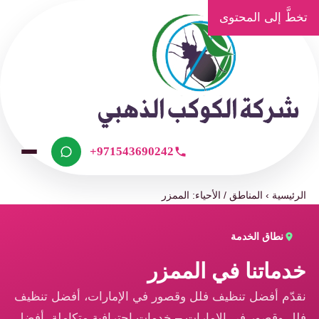
تخطَّ إلى المحتوى
+971543690242
الرئيسية
›
المناطق / الأحياء: الممزر
نطاق الخدمة
خدماتنا في الممزر
نقدّم أفضل تنظيف فلل وقصور في الإمارات، أفضل تنظيف
فلل وقصور في الإمارات – خدمات احترافية متكاملة، أفضل