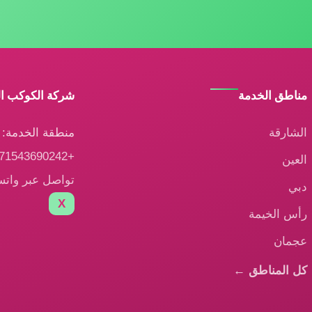
مناطق الخدمة
شركة الكوكب ا
الشارقة
منطقة الخدمة: ا
+971543690242
العين
تواصل عبر وات
دبي
X
رأس الخيمة
عجمان
كل المناطق ←