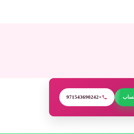
تساب
+971543690242