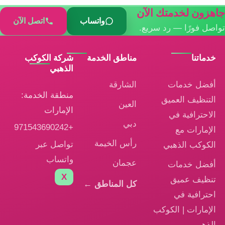
جاهزون لخدمتك الآن
واتساب
اتصل الآن
تواصل فورًا — رد سريع.
خدماتنا
مناطق الخدمة
شركة الكوكب
الذهبي
أفضل خدمات
الشارقة
منطقة الخدمة:
التنظيف العميق
العين
الإمارات
الاحترافية في
دبي
+971543690242
الإمارات مع
رأس الخيمة
تواصل عبر
الكوكب الذهبي
واتساب
عجمان
أفضل خدمات
X
تنظيف عميق
كل المناطق ←
احترافية في
الإمارات | الكوكب
الذهبي