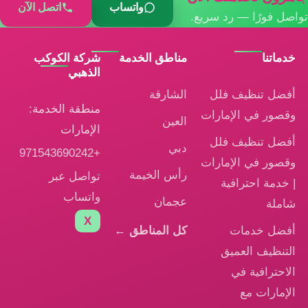
واتساب
اتصل الآن
تواصل فورًا — رد سريع.
خدماتنا
مناطق الخدمة
شركة الكوكب
الذهبي
أفضل تنظيف فلل
الشارقة
منطقة الخدمة:
وقصور في الإمارات
العين
الإمارات
أفضل تنظيف فلل
دبي
+971543690242
وقصور في الإمارات
رأس الخيمة
تواصل عبر
| خدمة احترافية
واتساب
عجمان
شاملة
X
أفضل خدمات
كل المناطق ←
التنظيف العميق
الاحترافية في
الإمارات مع