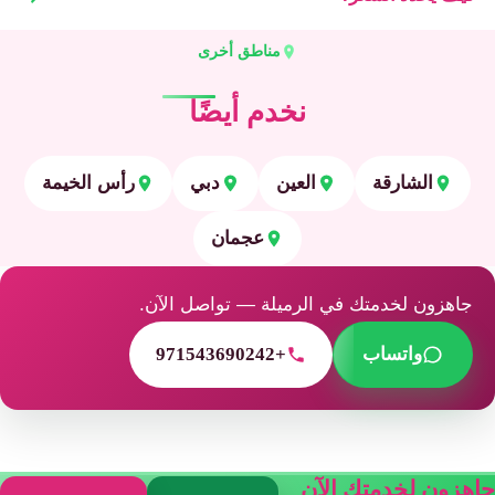
مناطق أخرى
نخدم أيضًا
الشارقة
العين
دبي
رأس الخيمة
عجمان
جاهزون لخدمتك في الرميلة — تواصل الآن.
واتساب
+971543690242
جاهزون لخدمتك الآن