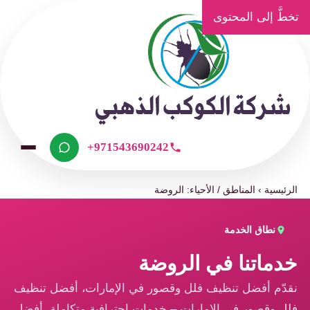
تخطَّ إلى المحتوى
+971543690242
الرئيسية
›
المناطق / الأحياء: الروضة
نطاق الخدمة
خدماتنا في الروضة
نقدّم أفضل تنظيف فلل وقصور في الإمارات، أفضل تنظيف
فلل وقصور في الإمارات – خدمات احترافية متكاملة، أفضل