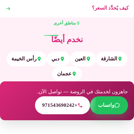
كيف يُحدَّد السعر؟
مناطق أخرى
نخدم أيضًا
الشارقة
العين
دبي
رأس الخيمة
عجمان
جاهزون لخدمتك في الروضة — تواصل الآن.
واتساب
+971543690242