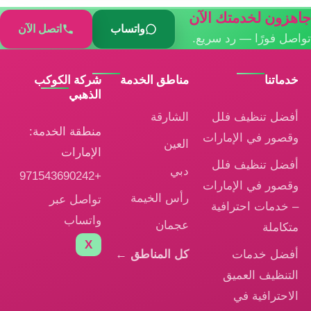
جاهزون لخدمتك الآن
واتساب
اتصل الآن
تواصل فورًا — رد سريع.
خدماتنا
مناطق الخدمة
شركة الكوكب
الذهبي
أفضل تنظيف فلل
الشارقة
منطقة الخدمة:
وقصور في الإمارات
العين
الإمارات
أفضل تنظيف فلل
دبي
+971543690242
وقصور في الإمارات
رأس الخيمة
تواصل عبر
– خدمات احترافية
واتساب
عجمان
متكاملة
X
أفضل خدمات
كل المناطق ←
التنظيف العميق
الاحترافية في