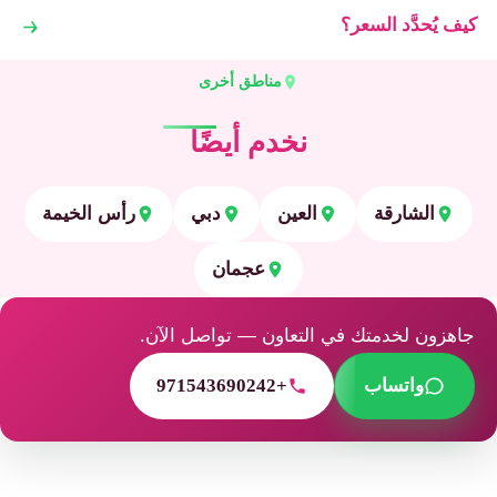
كيف يُحدَّد السعر؟
مناطق أخرى
نخدم أيضًا
الشارقة
العين
دبي
رأس الخيمة
عجمان
جاهزون لخدمتك في التعاون — تواصل الآن.
واتساب
+971543690242