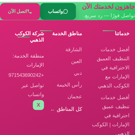
جاهزون لخدمتك الآن
واتساب
اتصل الآن
تواصل فورًا — رد سريع.
خدماتنا
مناطق الخدمة
شركة الكوكب
الذهبي
أفضل خدمات
الشارقة
منطقة الخدمة:
التنظيف العميق
العين
الإمارات
الاحترافية في
دبي
+971543690242
الإمارات مع
رأس الخيمة
تواصل عبر
الكوكب الذهبي
واتساب
عجمان
أفضل خدمات
X
تنظيف عميق
كل المناطق ←
احترافية في
الإمارات | الكوكب
الذهبي