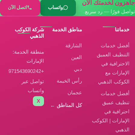
جاهزون لخدمتك الآن
واتساب
اتصل الآن
تواصل فورًا — رد سريع.
خدماتنا
مناطق الخدمة
شركة الكوكب
الذهبي
أفضل خدمات
الشارقة
منطقة الخدمة:
التنظيف العميق
العين
الإمارات
الاحترافية في
دبي
+971543690242
الإمارات مع
رأس الخيمة
تواصل عبر
الكوكب الذهبي
واتساب
عجمان
أفضل خدمات
X
تنظيف عميق
كل المناطق ←
احترافية في
الإمارات | الكوكب
الذهبي