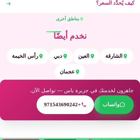
كيف يُحدَّد السعر؟
مناطق أخرى
نخدم أيضًا
الشارقة
العين
دبي
رأس الخيمة
عجمان
جاهزون لخدمتك في جزيرة ياس — تواصل الآن.
واتساب
+971543690242