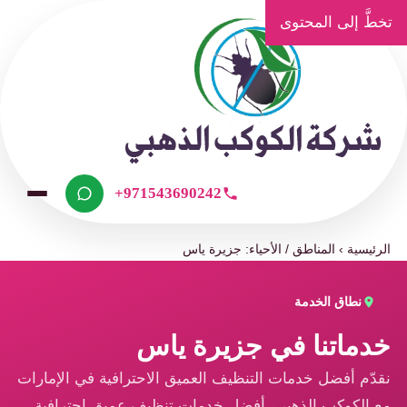
تخطَّ إلى المحتوى
+971543690242
الرئيسية
›
المناطق / الأحياء: جزيرة ياس
نطاق الخدمة
خدماتنا في جزيرة ياس
نقدّم أفضل خدمات التنظيف العميق الاحترافية في الإمارات
مع الكوكب الذهبي، أفضل خدمات تنظيف عميق احترافية