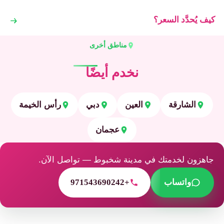
كيف يُحدَّد السعر؟
مناطق أخرى
نخدم أيضًا
الشارقة
العين
دبي
رأس الخيمة
عجمان
جاهزون لخدمتك في مدينة شخبوط — تواصل الآن.
واتساب
+971543690242