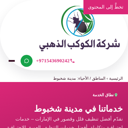
تخطَّ إلى المحتوى
+971543690242
الرئيسية
›
المناطق / الأحياء: مدينة شخبوط
نطاق الخدمة
خدماتنا في مدينة شخبوط
نقدّم أفضل تنظيف فلل وقصور في الإمارات – خدمات
احترافية متكاملة، أفضل خدمات التنظيف العميق الاحترافية