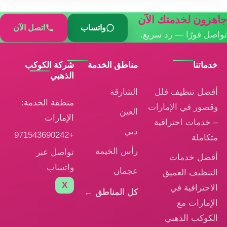
جاهزون لخدمتك الآن
واتساب
اتصل الآن
تواصل فورًا — رد سريع.
خدماتنا
مناطق الخدمة
شركة الكوكب
الذهبي
أفضل تنظيف فلل
الشارقة
منطقة الخدمة:
وقصور في الإمارات
العين
الإمارات
– خدمات احترافية
دبي
+971543690242
متكاملة
رأس الخيمة
تواصل عبر
أفضل خدمات
واتساب
عجمان
التنظيف العميق
X
الاحترافية في
كل المناطق ←
الإمارات مع
الكوكب الذهبي