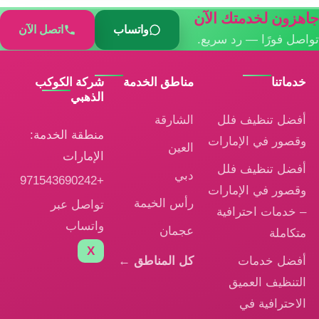
جاهزون لخدمتك الآن
واتساب
اتصل الآن
تواصل فورًا — رد سريع.
خدماتنا
مناطق الخدمة
شركة الكوكب
الذهبي
أفضل تنظيف فلل
الشارقة
منطقة الخدمة:
وقصور في الإمارات
العين
الإمارات
أفضل تنظيف فلل
دبي
+971543690242
وقصور في الإمارات
رأس الخيمة
تواصل عبر
– خدمات احترافية
واتساب
عجمان
متكاملة
X
أفضل خدمات
كل المناطق ←
التنظيف العميق
الاحترافية في