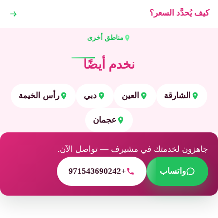
كيف يُحدَّد السعر؟
مناطق أخرى
نخدم أيضًا
الشارقة
العين
دبي
رأس الخيمة
عجمان
جاهزون لخدمتك في مشيرف — تواصل الآن.
واتساب
+971543690242