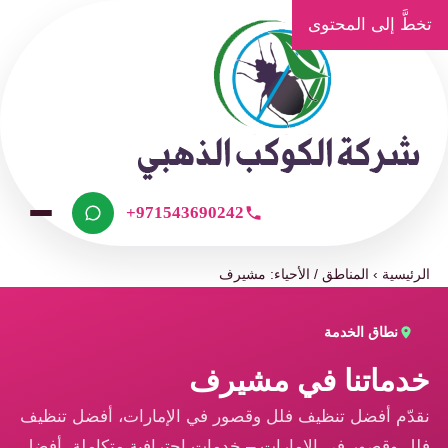
تخطَّ إلى المحتوى
+971543690242
الرئيسية
›
المناطق / الأحياء: مشيرف
نطاق الخدمة
خدماتنا في مشيرف
نقدّم أفضل تنظيف فلل وقصور في الإمارات، أفضل تنظيف
فلل وقصور في الإمارات – خدمات احترافية متكاملة، أفضل