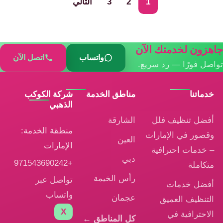
1
2
3
التالي
جاهزون لخدمتك الآن
واتساب
اتصل الآن
تواصل فورًا — رد سريع.
خدماتنا
مناطق الخدمة
شركة الكوكب
الذهبي
أفضل تنظيف فلل
الشارقة
منطقة الخدمة:
وقصور في الإمارات
العين
الإمارات
– خدمات احترافية
دبي
+971543690242
متكاملة
رأس الخيمة
تواصل عبر
أفضل خدمات
واتساب
عجمان
التنظيف العميق
X
الاحترافية في
كل المناطق ←