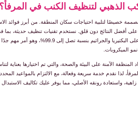
ب الذهبي لتنظيف الكنب في المرفأ؟
 خصيصًا لتلبية احتياجات سكان المنطقة. من أبرز فوائد الاستع
لى أفضل النتائج دون قلق. نستخدم تقنيات تنظيف حديثة، بما في 
لا يزيل الأوساخ والبقع فحسب، بل يعقم الكنب أيضًا ويقضي على ا
مو الميكروبات.
 المنظفة الآمنة على البيئة والصحة، والتي تم اختيارها بعناية لت
فأ، لذا نقدم خدمة سريعة وفعالة، مع الالتزام بالمواعيد المحددة
ية، واستعادة رونقه الأصلي، مما يوفر عليك تكاليف الاستبدال ال