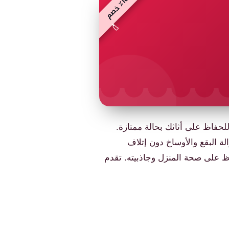
١
٪
خ
ص
🏷️
حفاظ على أثاثك بحالة ممتازة.
ة البقع والأوساخ دون إتلاف
فاظ على صحة المنزل وجاذبيته. تقدم