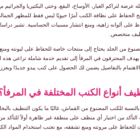
ه عرضة لتراكم الغبار، الأوساخ، البقع، وحتى البكتيريا والجراثيم م
بح الحفاظ على نظافة الكنب أمرًا حيويًا ليس فقط للمظهر الجمالي
ظ على ألوانه زاهية، ومنع انتشار مسببات الحساسية. تشير دراس
تنظيف متخصص.
نوع من الجلد يحتاج إلى منتجات خاصة للحفاظ على ليونته ومنع 
 يهدف المحترفون في المرفأ إلى تقديم خدمة شاملة تراعي هذه ال
الاهتمام بالتفاصيل يضمن لك الحصول على كنب يبدو جديدًا ويعزز
ف أنواع الكنب المختلفة في المرفأ؟
النسبة للكنب المصنوع من القماش، غالبًا ما يكون التنظيف بالبخا
جب التأكد من اختبار أي منظف على منطقة غير ظاهرة أولاً للتأكد من
للحفاظ على مرونته ومنع تشققه، مع تجنب استخدام المواد الكيميا