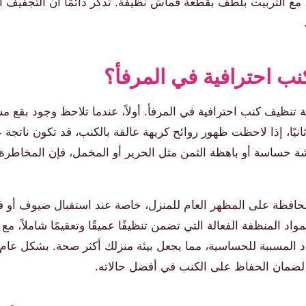
لمحمر (بنسبة 1:1) في زجاجة بخاخ، مع التربيت بلطف بقطعة قماش نظيفة. تذكر دائمًا أن
ب احترافية في المرفأ؟
تنظيف كنب احترافية في المرفأ. أولاً، عندما تلاحظ وجود بقع م
ثانيًا، إذا لاحظت ظهور روائح كريهة عالقة بالكنب، قد تكون ناتج
قمشة حساسة أو باهظة الثمن مثل الحرير أو المخمل، فإن المخاطرة
لمحافظة على المظهر العام للمنزل، خاصة عند استقبال ضيوف أو ف
 المنظفة الفعالة التي تضمن تنظيفًا عميقًا وتعقيمًا شاملاً، م
واد المسببة للحساسية، مما يجعل بيئة منزلك أكثر صحة. بشكل عام