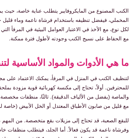
الكنب المصنوع من المايكروفايبر يتطلب عناية خاصة، حيث يمكن
المخملي، فيفضل تنظيفه باستخدام فرشاة ناعمة وماء قليل جدً
لكل نوع، مع الأخذ في الاعتبار العوامل البيئية في المرفأ الت
مع الحفاظ على نسيج الكنب وجودته لأطول فترة ممكنة.
ما هي الأدوات والمواد الأساسية ل
لتنظيف الكنب في المنزل في المرفأ، يمكنك الاعتماد على مجم
للمحترفين. أولاً، تحتاج إلى مكنسة كهربائية قوية مزودة بمل
والماصة (يفضل من الألياف الدقيقة). ثالثًا، منظفات مخصصة
مع قليل من صابون الأطباق المعتدل أو الخل الأبيض (خاصة ل
للبقع الصعبة، قد تحتاج إلى مزيلات بقع متخصصة. من المهم د
وفرشاة ناعمة قد يكون فعالاً. أما الجلد، فيتطلب منظفات خا