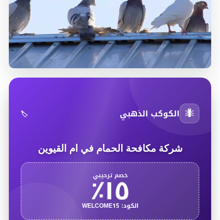
🐜
الكوكب الذهبي
🏷️
شركة مكافحة الحمام في ام القيوين
١٥٪
خصم ترحيبي
الكود: WELCOME15