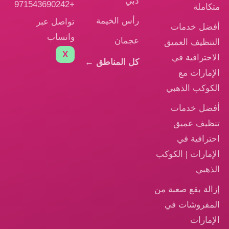
دبي
+971543690242
تكاملة
رأس الخيمة
تواصل عبر
فضل خدمات
واتساب
عجمان
لتنظيف العميق
X
لاحترافية في
كل المناطق ←
لإمارات مع
لكوكب الذهبي
فضل خدمات
نظيف عميق
حترافية في
لإمارات | الكوكب
لذهبي
زالة بقع صعبة من
لمفروشات في
لإمارات