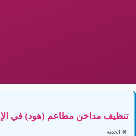
تنظيف مداخن مطاعم (هود) في الإ
🛠️
الخدمة