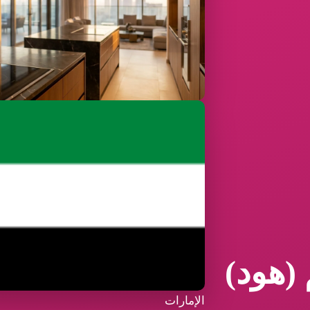
(هود)
الإمارات