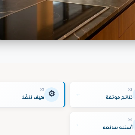
03
02
⚙️
←
نتائج موثقة
كيف ننفّذ
06
←
أسئلة شائعة