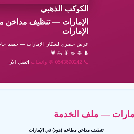
الكوكب الذهبي
الإمارات — تنظيف مداخن م
الإمارات
عرض حصري لسكان الإمارات — خصم خا
🕷
🦗
🪳
🦟
🪲
🐜
📞
0543690242
💬
واتساب
اتصل الآن
مارات — ملف الخدمة
تنظيف مداخن مطاعم (هود) في الإمارات