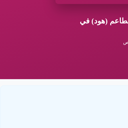
طاعم (هود) في
ص