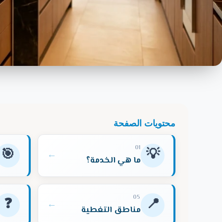
محتويات الصفحة
01
🎯
💡
←
ما هي الخدمة؟
05
❓
📍
←
مناطق التغطية