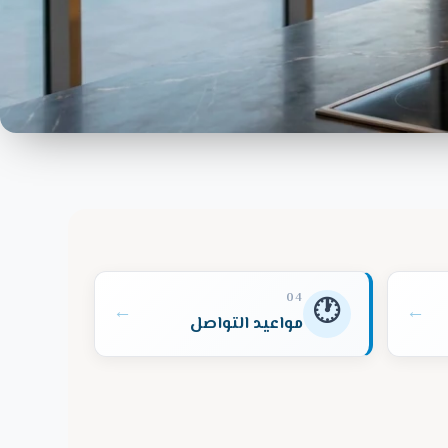
04
🕐
←
←
مواعيد التواصل