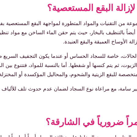
لإزالة البقع المستعصية؟
 من التقنيات والمواد المتطورة لمواجهة البقع المستعصية بفعال
ل (Hot Water Extraction)، والذي يُعرف أيضاً بالتنظيف بالبخار، حيث يتم حقن الماء الس
لة الأوساخ العميقة والبقع العنيدة.
لحالات، خاصة للسجاد الحساس أو عندما يكون التجفيف السريع ض
وت، ثم يتم كنسها أو شفطها. أما بالنسبة للمواد، فتتنوع بين ال
لمتخصصة للبقع الزيتية والشحوم، والمحاليل المؤكسدة أو المختزلة ل
 سامة، مع مراعاة نوع السجاد لضمان عدم حدوث تلف للألياف أو ب
راً ضرورياً في الشارقة؟