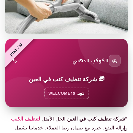
٥
م
١
٪
خ
ص
🧽
الكوكب الذهبي
🏷️
🎁
شركة تنظيف كنب في العين
كود:
WELCOME15
“شركة ت
نظيف كنب في العين
الحل الأمثل
لتنظيف الكنب
وإزالة البقع. خبرة مع ضمان رضا العملاء. خدماتنا تشمل