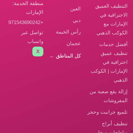
منطقة الخدمة:
التنظيف العميق
العين
الإمارات
الاحترافية في
دبي
+971543690242
الإمارات مع
رأس الخيمة
تواصل عبر
الكوكب الذهبي
واتساب
عجمان
أفضل خدمات
X
تنظيف عميق
كل المناطق ←
احترافية في
الإمارات | الكوكب
الذهبي
إزالة بقع صعبة من
المفروشات
تلميع جرانيت وحجر
تنظيف أبراج
وناطحات سحاب