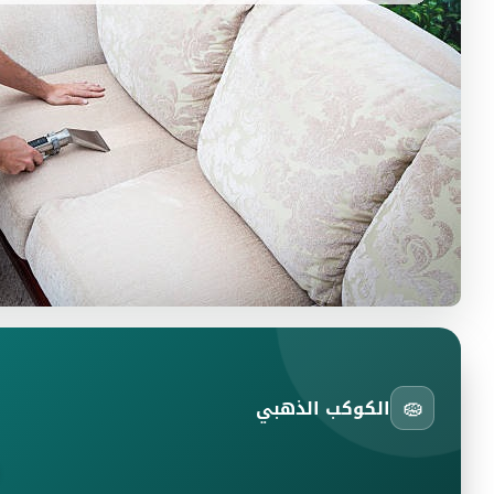
🧽
الكوكب الذهبي