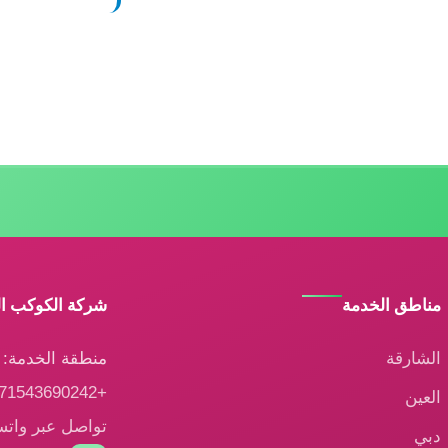
مناطق الخدمة
شركة الكوكب ا
الشارقة
منطقة الخدمة: ا
+971543690242
العين
تواصل عبر وات
دبي