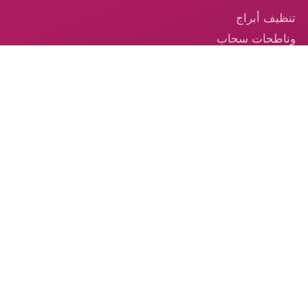
تنظيف أبراج
وناطحات سحاب
في الإمارات
تنظيف السجاد —
خدمة احترافية
موثوقة في
الإمارات
تنظيف الكنب –
الخدمة الموثوقة
من الكوكب الذهبي
© 2026 شركة الكوكب الذهبي — جميع الحقوق محفوظة.