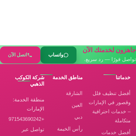
جاهزون لخدمتك الآن
واتساب
اتصل الآن
تواصل فورًا — رد سريع.
خدماتنا
مناطق الخدمة
شركة الكوكب
الذهبي
أفضل تنظيف فلل
الشارقة
منطقة الخدمة:
وقصور في الإمارات
العين
الإمارات
– خدمات احترافية
دبي
+971543690242
متكاملة
رأس الخيمة
تواصل عبر
أفضل خدمات