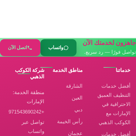
جاهزون لخدمتك الآن
واتساب
اتصل الآن
تواصل فورًا — رد سريع.
خدماتنا
مناطق الخدمة
شركة الكوكب
الذهبي
أفضل خدمات
الشارقة
منطقة الخدمة:
التنظيف العميق
العين
الإمارات
الاحترافية في
دبي
+971543690242
الإمارات مع
رأس الخيمة
تواصل عبر
الكوكب الذهبي
واتساب
عجمان
أفضل خدمات