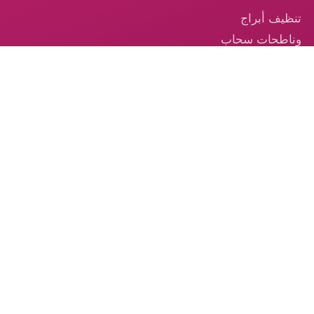
تنظيف أبراج
وناطحات سحاب
في الإمارات
تنظيف السجاد —
خدمة احترافية
موثوقة في
الإمارات
تنظيف الكنب –
الخدمة الموثوقة
من الكوكب الذهبي
© 2026 شركة الكوكب الذهبي — جميع الحقوق محفوظة.