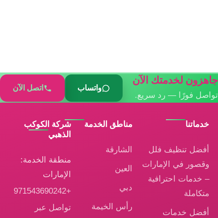
جاهزون لخدمتك الآن
واتساب
اتصل الآن
تواصل فورًا — رد سريع.
خدماتنا
مناطق الخدمة
شركة الكوكب
الذهبي
أفضل تنظيف فلل
الشارقة
منطقة الخدمة:
وقصور في الإمارات
العين
الإمارات
– خدمات احترافية
دبي
+971543690242
متكاملة
رأس الخيمة
تواصل عبر
أفضل خدمات