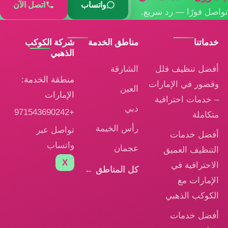
واتساب
اتصل الآن
تواصل فورًا — رد سريع.
خدماتنا
مناطق الخدمة
شركة الكوكب
الذهبي
أفضل تنظيف فلل
الشارقة
منطقة الخدمة:
وقصور في الإمارات
العين
الإمارات
– خدمات احترافية
دبي
+971543690242
متكاملة
رأس الخيمة
تواصل عبر
أفضل خدمات
واتساب
عجمان
التنظيف العميق
X
الاحترافية في
كل المناطق ←
الإمارات مع
الكوكب الذهبي
أفضل خدمات