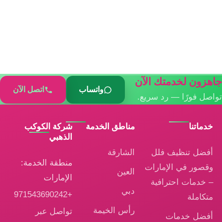
جاهزون لخدمتك الآن
واتساب
اتصل الآن
تواصل فورًا — رد سريع.
خدماتنا
مناطق الخدمة
شركة الكوكب
الذهبي
أفضل تنظيف فلل
الشارقة
منطقة الخدمة:
وقصور في الإمارات
العين
الإمارات
– خدمات احترافية
دبي
+971543690242
متكاملة
رأس الخيمة
تواصل عبر
أفضل خدمات