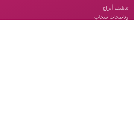
تنظيف أبراج
وناطحات سحاب
في الإمارات
تنظيف السجاد —
خدمة احترافية
موثوقة في
الإمارات
تنظيف الكنب –
الخدمة الموثوقة
من الكوكب الذهبي
© 2026 شركة الكوكب الذهبي — جميع الحقوق محفوظة.