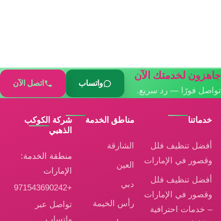
جاهزون لخدمتك الآن
واتساب
اتصل الآن
تواصل فورًا — رد سريع.
خدماتنا
مناطق الخدمة
شركة الكوكب
الذهبي
أفضل تنظيف فلل
الشارقة
منطقة الخدمة:
وقصور في الإمارات
العين
الإمارات
أفضل تنظيف فلل
دبي
+971543690242
وقصور في الإمارات
رأس الخيمة
تواصل عبر
– خدمات احترافية
واتساب