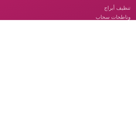
تنظيف أبراج
وناطحات سحاب
في الإمارات
تنظيف السجاد —
خدمة احترافية
موثوقة في
الإمارات
تنظيف الكنب –
الخدمة الموثوقة
من الكوكب الذهبي
© 2026 شركة الكوكب الذهبي — جميع الحقوق محفوظة.