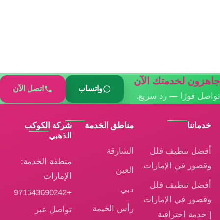
جاهزون لخدمتك الآن
واتساب
اتصل الآن
تواصل فورًا — رد سريع.
خدماتنا
مناطق الخدمة
شركة الكوكب
الذهبي
أفضل تنظيف فلل
الشارقة
منطقة الخدمة:
وقصور في الإمارات
العين
الإمارات
أفضل تنظيف فلل
دبي
+971543690242
وقصور في الإمارات
رأس الخيمة
تواصل عبر
| خدمة احترافية