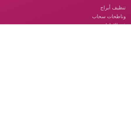
تنظيف أبراج
وناطحات سحاب
في الإمارات
تنظيف السجاد —
خدمة احترافية
موثوقة في
الإمارات
تنظيف الكنب –
الخدمة الموثوقة
من الكوكب الذهبي
© 2026 شركة الكوكب الذهبي — جميع الحقوق محفوظة.