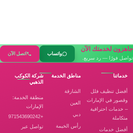
اهزون لخدمتك الآن
واتساب
اتصل الآن
واصل فورًا — رد سريع.
خدماتنا
مناطق الخدمة
شركة الكوكب
الذهبي
أفضل تنظيف فلل
الشارقة
منطقة الخدمة:
وقصور في الإمارات
العين
الإمارات
– خدمات احترافية
دبي
+971543690242
متكاملة
رأس الخيمة
تواصل عبر
أفضل خدمات