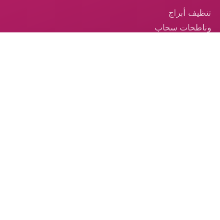
تنظيف أبراج
وناطحات سحاب
في الإمارات
تنظيف السجاد —
خدمة احترافية
موثوقة في
الإمارات
تنظيف الكنب –
الخدمة الموثوقة
من الكوكب الذهبي
© 2026 شركة الكوكب الذهبي — جميع الحقوق محفوظة.