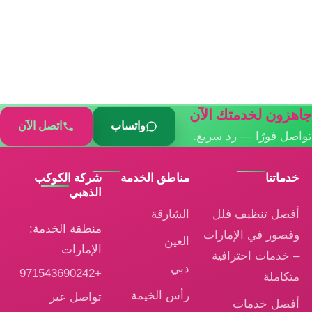
جاهزون لخدمتك الآن
واتساب
اتصل الآن
تواصل فورًا — رد سريع.
خدماتنا
مناطق الخدمة
شركة الكوكب
الذهبي
أفضل تنظيف فلل
الشارقة
منطقة الخدمة:
وقصور في الإمارات
العين
الإمارات
– خدمات احترافية
دبي
+971543690242
متكاملة
رأس الخيمة
تواصل عبر
أفضل خدمات