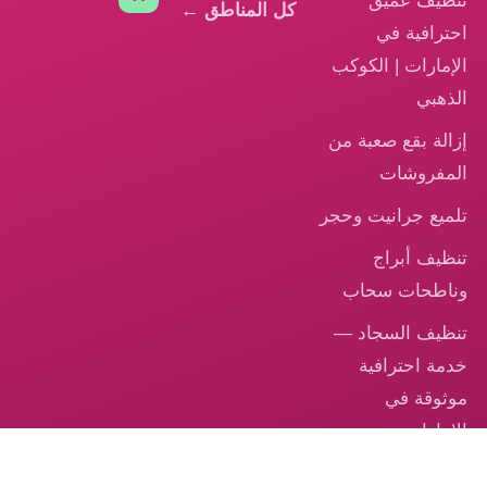
تنظيف عميق
كل المناطق ←
احترافية في
الإمارات | الكوكب
الذهبي
إزالة بقع صعبة من
المفروشات
تلميع جرانيت وحجر
تنظيف أبراج
وناطحات سحاب
تنظيف السجاد —
خدمة احترافية
موثوقة في
الإمارات
تنظيف الكنب –