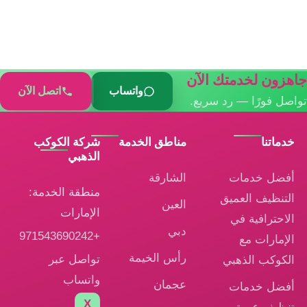
جاهزون لخدمتك الآن
واتساب
اتصل الآن
تواصل فورًا — رد سريع.
خدماتنا
مناطق الخدمة
شركة الكوكب
الذهبي
أفضل خدمات
الشارقة
منطقة الخدمة:
التنظيف العميق
العين
الإمارات
الاحترافية في
دبي
+971543690242
الإمارات مع
رأس الخيمة
تواصل عبر
الكوكب الذهبي
واتساب
عجمان
أفضل خدمات
X