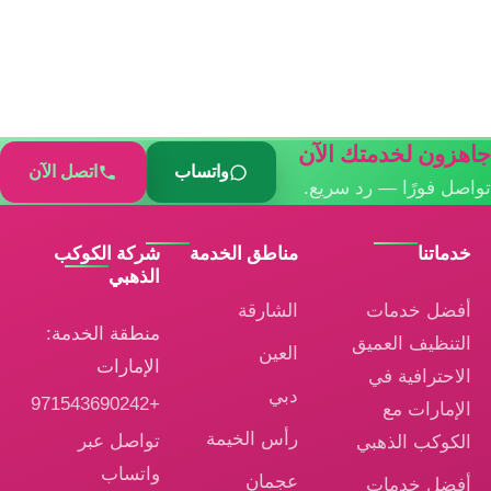
جاهزون لخدمتك الآن
واتساب
اتصل الآن
تواصل فورًا — رد سريع.
خدماتنا
مناطق الخدمة
شركة الكوكب
الذهبي
أفضل خدمات
الشارقة
منطقة الخدمة:
التنظيف العميق
العين
الإمارات
الاحترافية في
دبي
+971543690242
الإمارات مع
رأس الخيمة
تواصل عبر
الكوكب الذهبي
واتساب
عجمان
أفضل خدمات