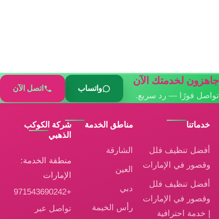
جاهزون لخدمتك الآن
واتساب
اتصل الآن
تواصل فورًا — رد سريع.
خدماتنا
مناطق الخدمة
شركة الكوكب
الذهبي
أفضل تنظيف فلل
الشارقة
منطقة الخدمة:
وقصور في الإمارات
العين
الإمارات
أفضل تنظيف فلل
دبي
+971543690242
وقصور في الإمارات
رأس الخيمة
تواصل عبر
| خدمة احترافية