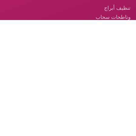
تنظيف أبراج
وناطحات سحاب
في الإمارات
تنظيف السجاد —
خدمة احترافية
موثوقة في
الإمارات
تنظيف الكنب –
الخدمة الموثوقة
من الكوكب الذهبي
© 2026 شركة الكوكب الذهبي — جميع الحقوق محفوظة.