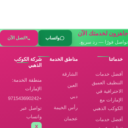
جاهزون لخدمتك الآن
واتساب
اتصل الآن
تواصل فورًا — رد سريع.
خدماتنا
مناطق الخدمة
شركة الكوكب
الذهبي
أفضل خدمات
الشارقة
منطقة الخدمة:
التنظيف العميق
العين
الإمارات
الاحترافية في
دبي
+971543690242
الإمارات مع
رأس الخيمة
تواصل عبر
الكوكب الذهبي
واتساب
عجمان
أفضل خدمات
X