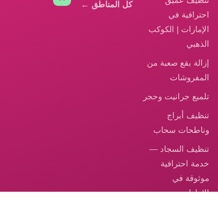
تنظيف عميق
كل المناطق ←
احترافية في
الإمارات | الكوكب
الذهبي
إزالة بقع صعبة من
المفروشات
تلميع جرانيت وحجر
تنظيف أبراج
وناطحات سحاب
تنظيف السجاد —
خدمة احترافية
موثوقة في
الإمارات
تنظيف الكنب –