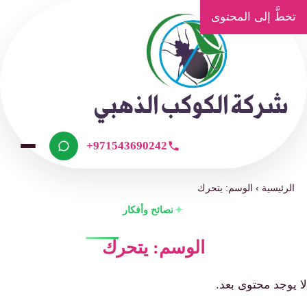
تخطَّ إلى المحتوى
+971543690242
الرئيسية
›
الوسم: يتحرك
نصائح وأفكار
الوسم: يتحرك
لا يوجد محتوى بعد.