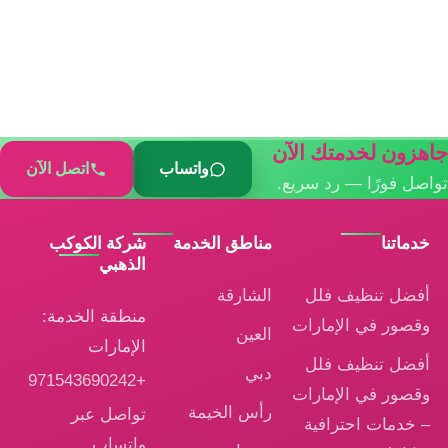
جاهزون لخدمتك الآن
واتساب
اتصل الآن
تواصل فورًا — رد سريع.
خدماتنا
مناطق الخدمة
شركة الكوكب
الذهبي
أفضل تنظيف فلل
الشارقة
منطقة الخدمة:
وقصور في الإمارات
العين
الإمارات
أفضل تنظيف فلل
دبي
+971543690242
وقصور في الإمارات
رأس الخيمة
تواصل عبر
– خدمات احترافية
واتساب