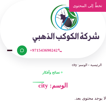
تخطَّ إلى المحتوى
+971543690242
الرئيسية
›
الوسم: city
نصائح وأفكار
الوسم: city
لا يوجد محتوى بعد.