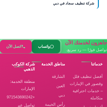
شركة تنظيف سجاد في دبي
جاهزون لخدمتك الآن
واتساب
اتصل الآن
تواصل فورًا — رد سريع.
خدماتنا
مناطق الخدمة
شركة الكوكب
الذهبي
أفضل تنظيف فلل
الشارقة
منطقة الخدمة:
وقصور في الإمارات
العين
الإمارات
– خدمات احترافية
دبي
+971543690242
متكاملة
رأس الخيمة
تواصل عبر