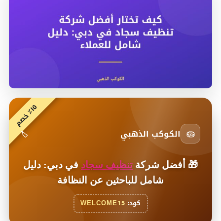
٥
م
١
٪
خ
ص
🧽
الكوكب الذهبي
🏷️
🎁
أفضل شركة
تنظيف سجاد
في دبي: دليل
شامل للباحثين عن النظافة
كود:
WELCOME15