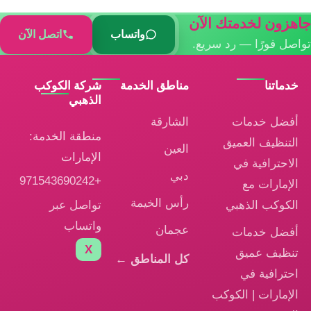
جاهزون لخدمتك الآن
واتساب
اتصل الآن
تواصل فورًا — رد سريع.
خدماتنا
مناطق الخدمة
شركة الكوكب
الذهبي
أفضل خدمات
الشارقة
منطقة الخدمة:
التنظيف العميق
العين
الإمارات
الاحترافية في
دبي
+971543690242
الإمارات مع
رأس الخيمة
تواصل عبر
الكوكب الذهبي
واتساب
عجمان
أفضل خدمات
X
تنظيف عميق
كل المناطق ←
احترافية في
الإمارات | الكوكب