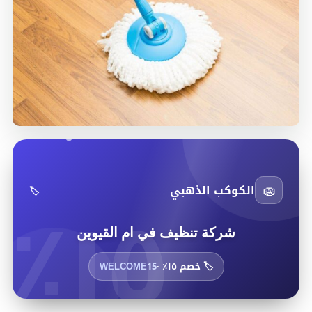
١٥٪
🧽
الكوكب الذهبي
🏷️
شركة تنظيف في ام القيوين
🏷️ خصم ١٥٪ ·
WELCOME15