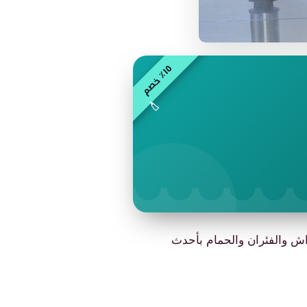
٥
م
١
٪
خ
ص
🏷️
 والفئران والحمام بأحدث