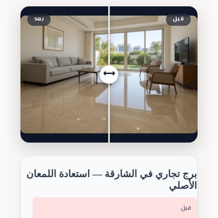
قبل
بعد
⟷
برج تجاري في الشارقة — استعادة اللمعان
الأصلي
قبل