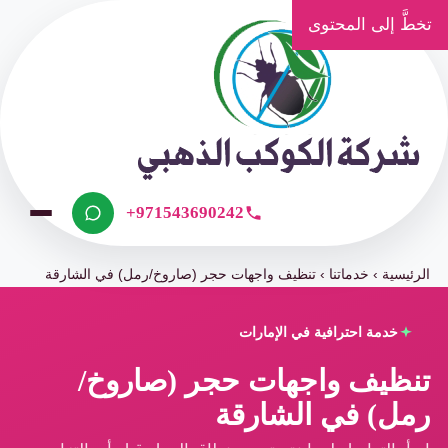
تخطَّ إلى المحتوى
+971543690242
الرئيسية
›
خدماتنا
›
تنظيف واجهات حجر (صاروخ/رمل) في الشارقة
خدمة احترافية في الإمارات
تنظيف واجهات حجر (صاروخ/
رمل) في الشارقة