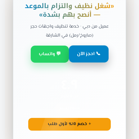
«شغل نظيف والتزام بالموعد
— أنصح بهم بشدة»
عميل من دبي · خدمة تنظيف واجهات حجر
(صاروخ/رمل) في الشارقة
📞 احجز الآن
💬 واتساب
٤.٩
من ٥ نجوم
+٢٥٠٠ تقييم
+ خصم ١٥٪ لأول طلب