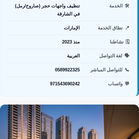
🛠️
الخدمة
تنظيف واجهات حجر (صاروخ/رمل)
في الشارقة
📍
نطاق الخدمة
الإمارات
🗓️
نشاطنا
منذ 2023
🗣️
لغة التواصل
العربية
📞
للتواصل المباشر
0589922325
💬
واتساب
971543690242