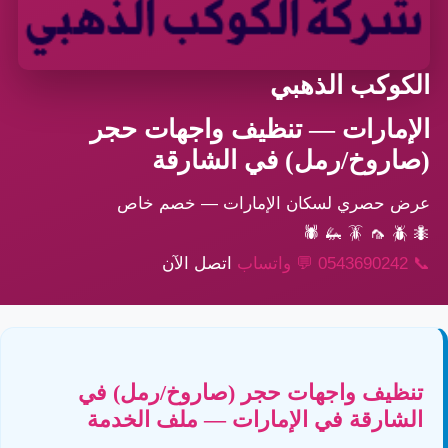
الكوكب الذهبي
الإمارات — تنظيف واجهات حجر
(صاروخ/رمل) في الشارقة
عرض حصري لسكان الإمارات — خصم خاص
🕷
🦗
🪳
🦟
🪲
🐜
📞
0543690242
💬
واتساب
اتصل الآن
تنظيف واجهات حجر (صاروخ/رمل) في
الشارقة في الإمارات — ملف الخدمة