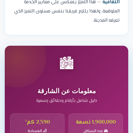
الثقافية
— هذا التميّز ينعكس على معايير الخدمة
المتوقعة، ولهذا يلتزم فريقنا بنفس مستوى التميز الذي
تعرفه المدينة.
🏙️
معلومات عن الشارقة
دليل شامل بأرقام وحقائق رسمية
1,900,000 نسمة
2,590 كم²
👥 عدد السكان
📐 المساحة