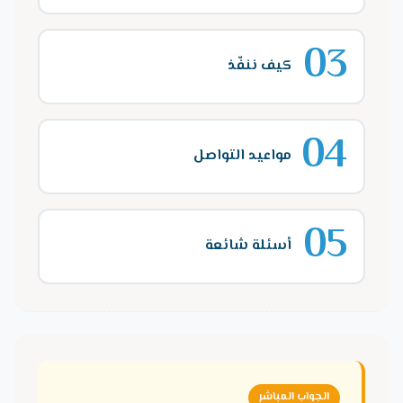
03
كيف ننفّذ
04
مواعيد التواصل
05
أسئلة شائعة
الجواب المباشر