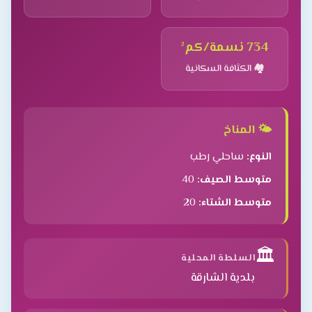
734 نسمة/كم²
🏘️ الكثافة السكانية
🌤️ المناخ
النوع:
ساحلي رطب
متوسط الصيف:
40
متوسط الشتاء:
20
🏛️
السلطة المحلية
بلدية الشارقة