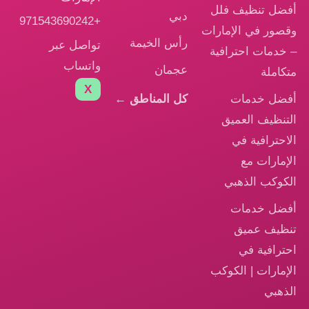
ل تنظيف فلل
دبي
+971543690242
ور في الإمارات
رأس الخيمة
تواصل عبر
دمات احترافية
واتساب
عجمان
املة
X
ل خدمات
كل المناطق ←
نظيف العميق
حترافية في
مارات مع
وكب الذهبي
ل خدمات
يف عميق
رافية في
مارات | الكوكب
هبي