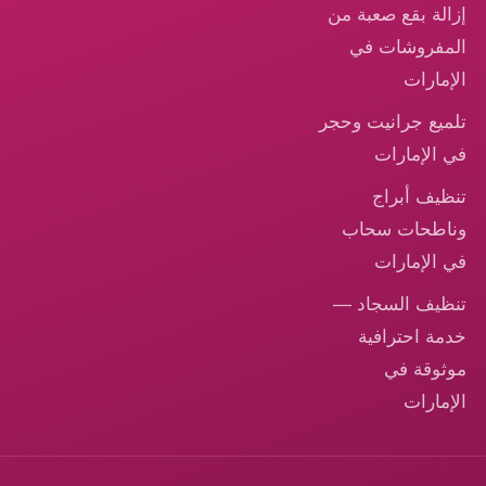
لة بقع صعبة من
فروشات في
مارات
يع جرانيت وحجر
الإمارات
يف أبراج
طحات سحاب
الإمارات
يف السجاد —
ة احترافية
وقة في
مارات