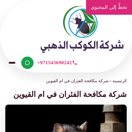
ّ إلى المحتوى
+971543690242
يسية
›
شركة مكافحة الفئران في ام القيوين
كة مكافحة الفئران في ام القيوين