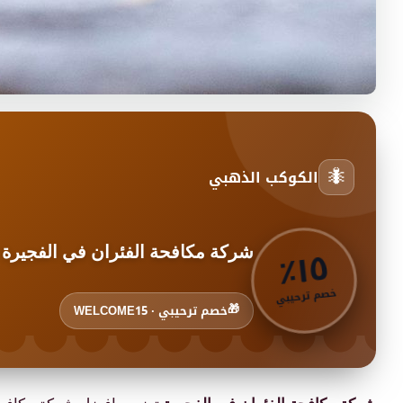
🐜
الكوكب الذهبي
٥
٪
١
شركة مكافحة الفئران في الفجيرة
خصم ترحيبي
🎁
خصم ترحيبي · WELCOME15